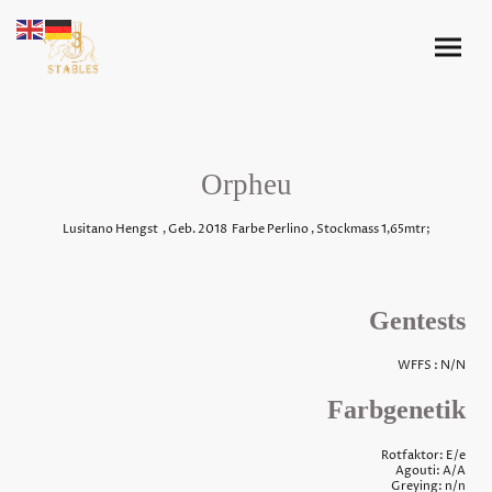
Orpheu
Lusitano Hengst , Geb. 2018 Farbe Perlino , Stockmass 1,65mtr;
Gentests
WFFS : N/N
Farbgenetik
Rotfaktor: E/e
Agouti: A/A
Greying: n/n