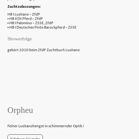
Zuchtzulassungen:
HB I Lusitano – ZfdP
▪ HB II Dt Pferd – ZfdP
▪ HB I Palomino – ZSSE, ZfdP
▪ HB I Deutsches Pinto Barockpferd – ZSSE
Showerfolge
gekört 2020 beim ZfdP Zuchtbuch Lusitano
Orpheu
Feiner Lusitanohengst in schimmernder Optik !